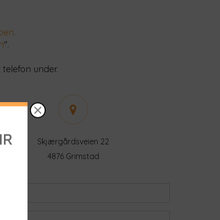
pen
.
n
".
 telefon under.
Skjærgårdsveien 22
4876 Grimstad