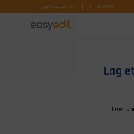
hjelp@easyedit.no
45059000
Lag e
I mer enn