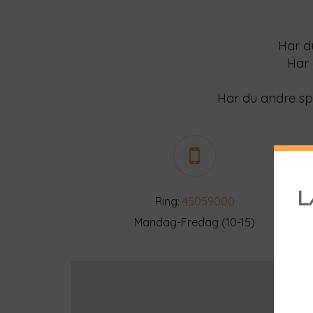
Har d
Har 
Har du andre spø
Ring:
45059000
Mandag-Fredag (10-15)