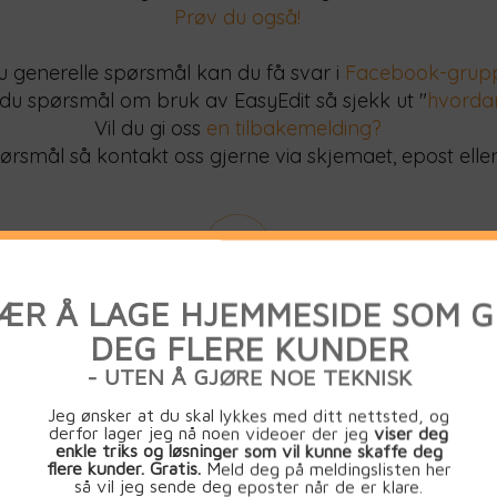
Prøv du også!
u generelle spørsmål kan du få svar i
Facebook-grup
du spørsmål om bruk av EasyEdit så sjekk ut "
hvorda
Vil du gi oss
en tilbakemelding?
rsmål så kontakt oss gjerne via skjemaet, epost eller
Epost:
hjelp@easyedit.no