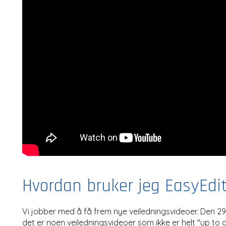
Hvordan bruker jeg EasyEdi
Vi jobber med å få frem nye veiledningsvideoer. Den 29
det er noen veiledningsvideoer som ikke er helt "up to 