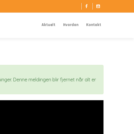
Aktuelt
Hvordan
Kontakt
nger. Denne meldingen blir fjernet når alt er