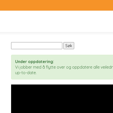
Under oppdatering:
Vi jobber med å flytte over og oppdatere alle veiledni
up-to-date.