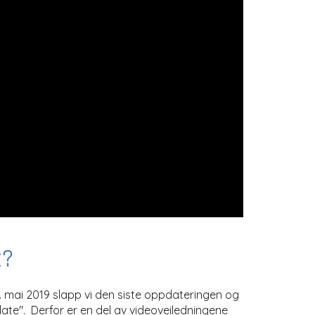
t?
. mai 2019 slapp vi den siste oppdateringen og
date". Derfor er en del av videoveiledningene