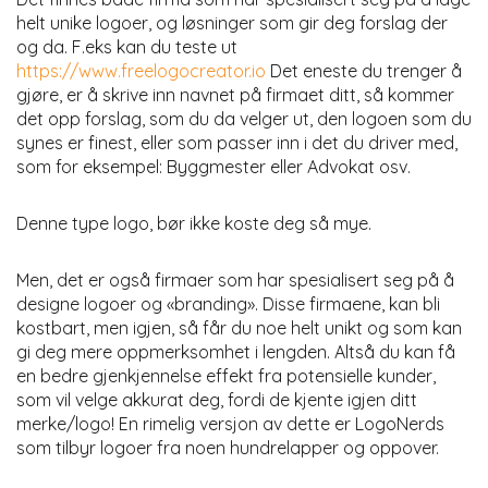
helt unike logoer, og løsninger som gir deg forslag der
og da. F.eks kan du teste ut
https://www.freelogocreator.io
Det eneste du trenger å
gjøre, er å skrive inn navnet på firmaet ditt, så kommer
det opp forslag, som du da velger ut, den logoen som du
synes er finest, eller som passer inn i det du driver med,
som for eksempel: Byggmester eller Advokat osv.
Denne type logo, bør ikke koste deg så mye.
Men, det er også firmaer som har spesialisert seg på å
designe logoer og «branding». Disse firmaene, kan bli
kostbart, men igjen, så får du noe helt unikt og som kan
gi deg mere oppmerksomhet i lengden. Altså du kan få
en bedre gjenkjennelse effekt fra potensielle kunder,
som vil velge akkurat deg, fordi de kjente igjen ditt
merke/logo! En rimelig versjon av dette er LogoNerds
som tilbyr logoer fra noen hundrelapper og oppover.