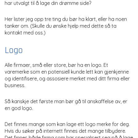
har utvalgt til å lage din drømme side?
Her lister jeg opp tre ting du bør ha klart, eller ha noen
tanker om. (Skulle du ønske hjelp med dette så ta
kontakt med oss.)
Logo
Alle firmaer, små eller store, bør ha en logo. Et
varemerke som en potensiell kunde lett kan gjenkjenne
og identifisere, og assosiere merket med ditt firma eller
business.
Så kanskje det første man bør gå til anskaffelse av, er
en god logo.
Det finnes mange som kan lage ett logo merke for deg.
Hvis du søker på internett finnes det mange tilbydere.
Det finnes både firma som har spesialisert seg på å lage