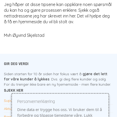
Jeg håper at disse tipsene kan oppklare noen spørsmål
du kan ha og gjøre prosessen enklere. Sjekk også
nettadressene jeg har skrevet inn her. Det vil hjelpe deg
å få en hjemmeside du vil bli stolt av.
Mvh Øyvind Skjelstad
GIR DEG VERDI
Siden starten for 10 år siden har fokus vært å
gjøre det lett
for våre kunder å lykkes
. Dvs. gi deg flere kunder og salg.
For du trenger ikke bare en ny hjememside - men flere kunder.
SJEKK HER
Supert tilbud til firma
Personvernerklæring
Aktuelt
Dine data er trygge hos oss. Vi bruker dem til å
forbedre og tilpasse tjenestene våre. Lukk
Personvern