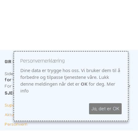
Personvernerklæring
GIR DEG VERDI
Dine data er trygge hos oss. Vi bruker dem til å
Siden starten for 10 år siden har fokus vært å
gjøre det lett
forbedre og tilpasse tjenestene våre. Lukk
for våre kunder å lykkes
. Dvs. gi deg flere kunder og salg.
denne meldingen når det er
OK
for deg.
Mer
For du trenger ikke bare en ny hjememside - men flere kunder.
info
SJEKK HER
Supert tilbud til firma
Ja, det er OK
Aktuelt
Personvern
KONTAKTINFO