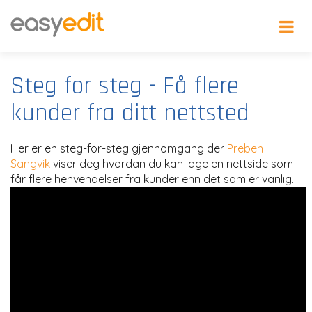
Steg for steg - Få flere
kunder fra ditt nettsted
Her er en steg-for-steg gjennomgang der
Preben
Sangvik
viser deg hvordan du kan lage en nettside som
får flere henvendelser fra kunder enn det som er vanlig.