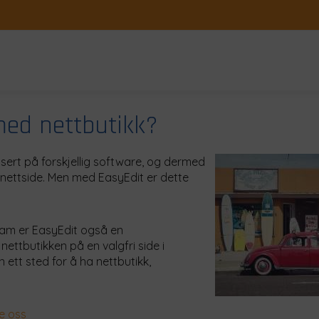
med nettbutikk?
sert på forskjellig software, og dermed
nettside. Men med EasyEdit er dette
gram er EasyEdit også en
nettbutikken på en valgfri side i
n ett sted for å ha nettbutikk,
e oss