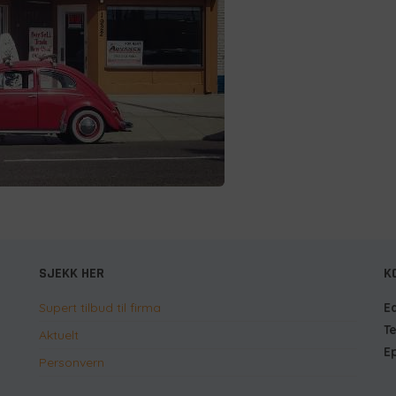
SJEKK HER
K
Supert tilbud til firma
E
T
Aktuelt
E
Personvern