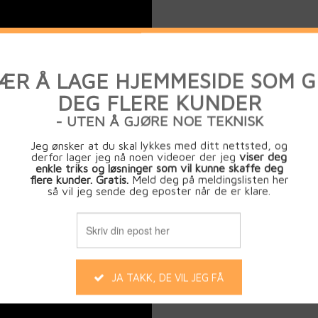
rledes ut nå. Videoen er spilt inn i versjon 5, men vi nå er i ve
 produkt i nettbutikken - og dermed få dette vist frem i din n