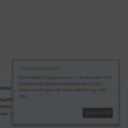
Personvernerklæring
Dine data er trygge hos oss. Vi bruker dem til å
forbedre og tilpasse tjenestene våre. Lukk
ONTAKTINFO
denne meldingen når det er
OK
for deg.
Mer
info
asyEdit
- Skjærgårdsveien 22 - 4876 Grimstad
elefon
45059000
Ja, det er OK
post:
hjelp@easyedit.no