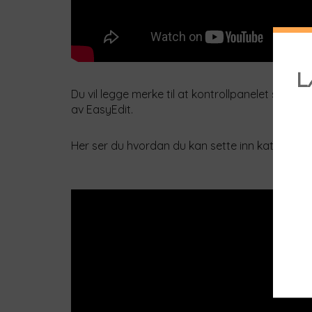
Du vil legge merke til at kontrollpanelet ser anne
av EasyEdit.
Her ser du hvordan du kan sette inn kategori og