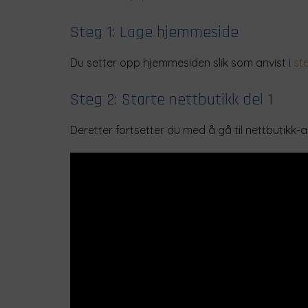
Steg 1: Lage hjemmeside
Du setter opp hjemmesiden slik som anvist i
st
Steg 2: Starte nettbutikk del 1
Deretter fortsetter du med å gå til nettbutikk