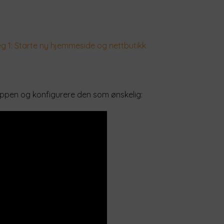
eg 1: Starte ny hjemmeside og nettbutikk
-appen og konfigurere den som ønskelig: