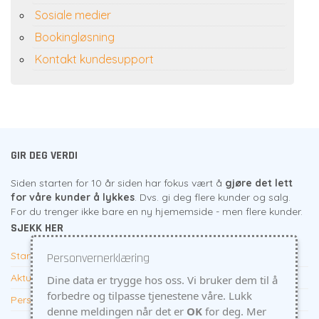
Sosiale medier
Bookingløsning
Kontakt kundesupport
GIR DEG VERDI
Siden starten for 10 år siden har fokus vært å
gjøre det lett
for våre kunder å lykkes
. Dvs. gi deg flere kunder og salg.
For du trenger ikke bare en ny hjememside - men flere kunder.
SJEKK HER
Start her
Personvernerklæring
Aktuelt
Dine data er trygge hos oss. Vi bruker dem til å
forbedre og tilpasse tjenestene våre. Lukk
Personvern
denne meldingen når det er
OK
for deg.
Mer