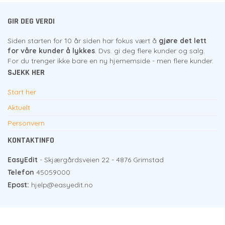
GIR DEG VERDI
Siden starten for 10 år siden har fokus vært å
gjøre det lett
for våre kunder å lykkes
. Dvs. gi deg flere kunder og salg.
For du trenger ikke bare en ny hjememside - men flere kunder.
SJEKK HER
Start her
Aktuelt
Personvern
KONTAKTINFO
EasyEdit
- Skjærgårdsveien 22 - 4876 Grimstad
Telefon
45059000
Epost:
hjelp@easyedit.no