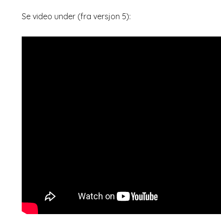
Se video under (fra versjon 5):