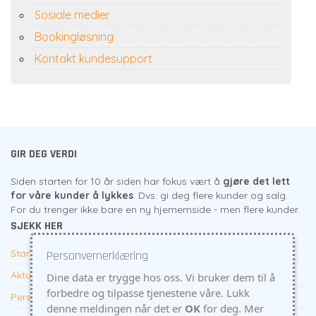
Sosiale medier
Bookingløsning
Kontakt kundesupport
GIR DEG VERDI
Siden starten for 10 år siden har fokus vært å
gjøre det lett
for våre kunder å lykkes
. Dvs. gi deg flere kunder og salg.
For du trenger ikke bare en ny hjememside - men flere kunder.
SJEKK HER
Start her
Personvernerklæring
Aktuelt
Dine data er trygge hos oss. Vi bruker dem til å
forbedre og tilpasse tjenestene våre. Lukk
Personvern
denne meldingen når det er
OK
for deg.
Mer